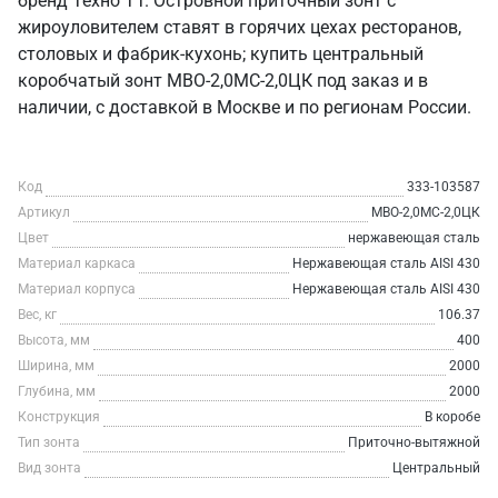
бренд Техно ТТ. Островной приточный зонт с
жироуловителем ставят в горячих цехах ресторанов,
столовых и фабрик-кухонь; купить центральный
коробчатый зонт МВО-2,0МС-2,0ЦК под заказ и в
наличии, с доставкой в Москве и по регионам России.
Код
333-103587
Артикул
МВО-2,0МС-2,0ЦК
Цвет
нержавеющая сталь
Материал каркаса
Нержавеющая сталь AISI 430
Материал корпуса
Нержавеющая сталь AISI 430
Вес, кг
106.37
Высота, мм
400
Ширина, мм
2000
Глубина, мм
2000
Конструкция
В коробе
Тип зонта
Приточно-вытяжной
Вид зонта
Центральный