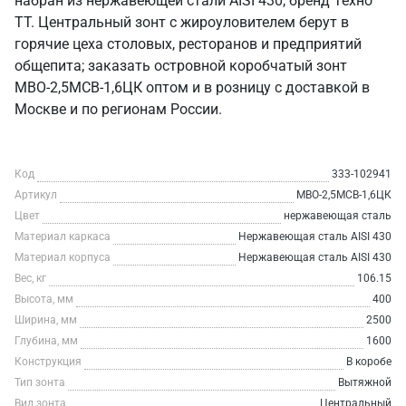
набран из нержавеющей стали AISI 430, бренд Техно
ТТ. Центральный зонт с жироуловителем берут в
горячие цеха столовых, ресторанов и предприятий
общепита; заказать островной коробчатый зонт
МВО-2,5МСВ-1,6ЦК оптом и в розницу с доставкой в
Москве и по регионам России.
Код
333-102941
Артикул
МВО-2,5МСВ-1,6ЦК
Цвет
нержавеющая сталь
Материал каркаса
Нержавеющая сталь AISI 430
Материал корпуса
Нержавеющая сталь AISI 430
Вес, кг
106.15
Высота, мм
400
Ширина, мм
2500
Глубина, мм
1600
Конструкция
В коробе
Тип зонта
Вытяжной
Вид зонта
Центральный