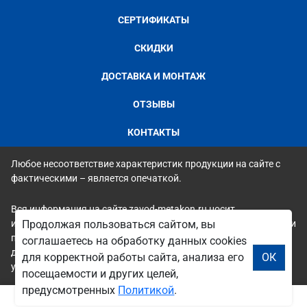
СЕРТИФИКАТЫ
СКИДКИ
ДОСТАВКА И МОНТАЖ
ОТЗЫВЫ
КОНТАКТЫ
Любое несоответствие характеристик продукции на сайте с
фактическими – является опечаткой.
Вся информация на сайте zavod-metakon.ru носит
исключительно ознакомительный и справочный характер и ни
Продолжая пользоваться сайтом, вы
при каких условиях не является публичной офертой. Всю
соглашаетесь на обработку данных cookies
дополнительную информацию можно узнать по телефонам
для корректной работы сайта, анализа его
ОК
указанным на сайте.
посещаемости и других целей,
предусмотренных
Политикой
.