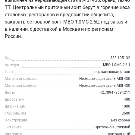
выполнен из нержавеющей стали AISI 430, бренд Техно
ТТ. Центральный приточный зонт берут в горячие цеха
столовых, ресторанов и предприятий общепита;
заказать островной зонт МВО-1,0МС-2,6Ц под заказ и
в наличии, с доставкой в Москве и по регионам
России.
Код
333-105132
Артикул
МВО-1,0МС-2,6Ц
Цвет
нержавеющая сталь
Материал каркаса
Нержавеющая сталь AISI 430
Материал корпуса
Нержавеющая сталь AISI 430
Вес, кг
42.789473684211
Высота, мм
400
Ширина, мм
1000
Глубина, мм
2600
Конструкция
Без короба
Тип зонта
Приточно-вытяжной
Вид зонта
Центральный