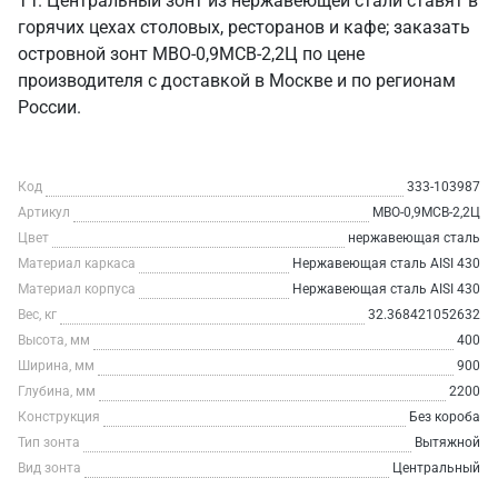
ТТ. Центральный зонт из нержавеющей стали ставят в
горячих цехах столовых, ресторанов и кафе; заказать
островной зонт МВО-0,9МСВ-2,2Ц по цене
производителя с доставкой в Москве и по регионам
России.
Код
333-103987
Артикул
МВО-0,9МСВ-2,2Ц
Цвет
нержавеющая сталь
Материал каркаса
Нержавеющая сталь AISI 430
Материал корпуса
Нержавеющая сталь AISI 430
Вес, кг
32.368421052632
Высота, мм
400
Ширина, мм
900
Глубина, мм
2200
Конструкция
Без короба
Тип зонта
Вытяжной
Вид зонта
Центральный