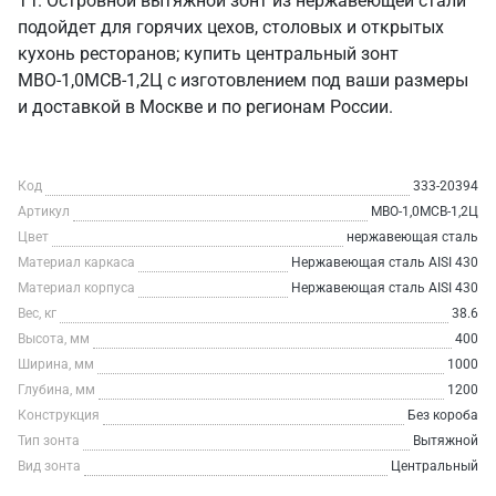
ТТ. Островной вытяжной зонт из нержавеющей стали
подойдет для горячих цехов, столовых и открытых
кухонь ресторанов; купить центральный зонт
МВО-1,0МСВ-1,2Ц с изготовлением под ваши размеры
и доставкой в Москве и по регионам России.
Код
333-20394
Артикул
МВО-1,0МСВ-1,2Ц
Цвет
нержавеющая сталь
Материал каркаса
Нержавеющая сталь AISI 430
Материал корпуса
Нержавеющая сталь AISI 430
Вес, кг
38.6
Высота, мм
400
Ширина, мм
1000
Глубина, мм
1200
Конструкция
Без короба
Тип зонта
Вытяжной
Вид зонта
Центральный