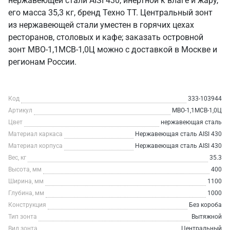
нержавеющей стали AISI 430, инертной к влаге и жару,
его масса 35,3 кг, бренд Техно ТТ. Центральный зонт
из нержавеющей стали уместен в горячих цехах
ресторанов, столовых и кафе; заказать островной
зонт МВО-1,1МСВ-1,0Ц можно с доставкой в Москве и
регионам России.
Код
333-103944
Артикул
МВО-1,1МСВ-1,0Ц
Цвет
нержавеющая сталь
Материал каркаса
Нержавеющая сталь AISI 430
Материал корпуса
Нержавеющая сталь AISI 430
Вес, кг
35.3
Высота, мм
400
Ширина, мм
1100
Глубина, мм
1000
Конструкция
Без короба
Тип зонта
Вытяжной
Вид зонта
Центральный