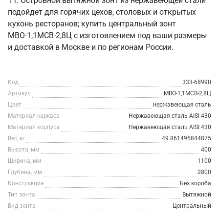
ТТ. Островной вытяжной зонт из нержавеющей стали
подойдет для горячих цехов, столовых и открытых
кухонь ресторанов; купить центральный зонт
МВО-1,1МСВ-2,8Ц с изготовлением под ваши размеры
и доставкой в Москве и по регионам России.
Код
333-68990
Артикул
МВО-1,1МСВ-2,8Ц
Цвет
нержавеющая сталь
Материал каркаса
Нержавеющая сталь AISI 430
Материал корпуса
Нержавеющая сталь AISI 430
Вес, кг
49.861495844875
Высота, мм
400
Ширина, мм
1100
Глубина, мм
2800
Конструкция
Без короба
Тип зонта
Вытяжной
Вид зонта
Центральный