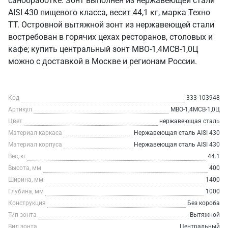
санобработке. Зонт выполнен из нержавеющей стали
AISI 430 пищевого класса, весит 44,1 кг, марка Техно
ТТ. Островной вытяжной зонт из нержавеющей стали
востребован в горячих цехах ресторанов, столовых и
кафе; купить центральный зонт МВО-1,4МСВ-1,0Ц
можно с доставкой в Москве и регионам России.
Код
333-103948
Артикул
МВО-1,4МСВ-1,0Ц
Цвет
нержавеющая сталь
Материал каркаса
Нержавеющая сталь AISI 430
Материал корпуса
Нержавеющая сталь AISI 430
Вес, кг
44.1
Высота, мм
400
Ширина, мм
1400
Глубина, мм
1000
Конструкция
Без короба
Тип зонта
Вытяжной
Вид зонта
Центральный