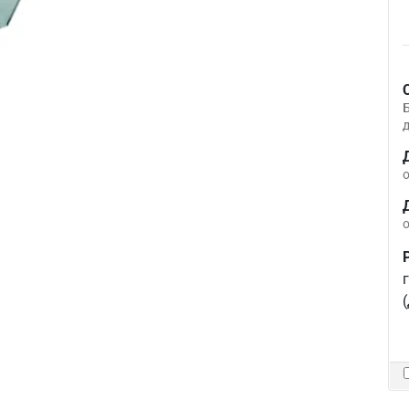
д
о
о