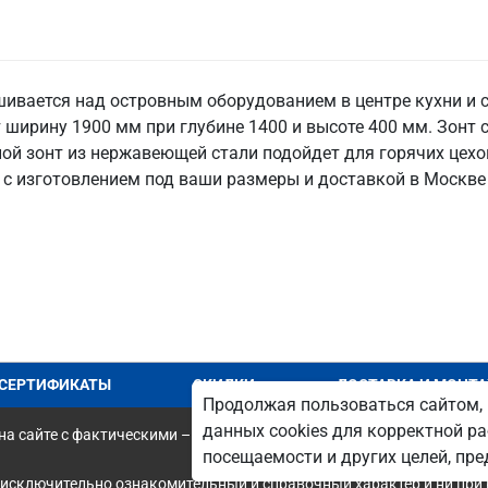
вается над островным оборудованием в центре кухни и сни
 ширину 1900 мм при глубине 1400 и высоте 400 мм. Зонт
жной зонт из нержавеющей стали подойдет для горячих цехо
с изготовлением под ваши размеры и доставкой в Москве 
СЕРТИФИКАТЫ
СКИДКИ
ДОСТАВКА И МОНТ
Продолжая пользоваться сайтом, 
данных cookies для корректной ра
а сайте с фактическими – является опечаткой.
посещаемости и других целей, п
 исключительно ознакомительный и справочный характер и ни при 