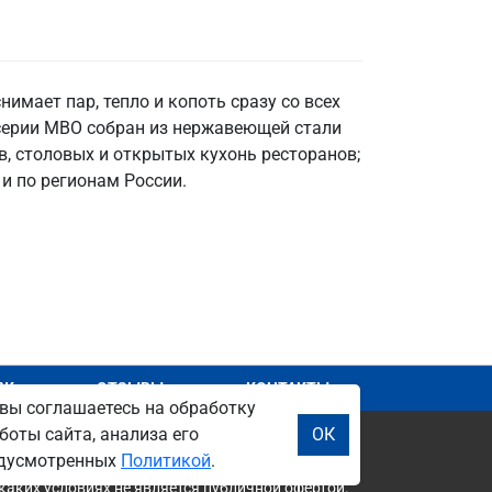
мает пар, тепло и копоть сразу со всех
 серии МВО собран из нержавеющей стали
в, столовых и открытых кухонь ресторанов;
и по регионам России.
АЖ
ОТЗЫВЫ
КОНТАКТЫ
вы соглашаетесь на обработку
боты сайта, анализа его
ОК
редусмотренных
Политикой
.
каких условиях не является публичной офертой.