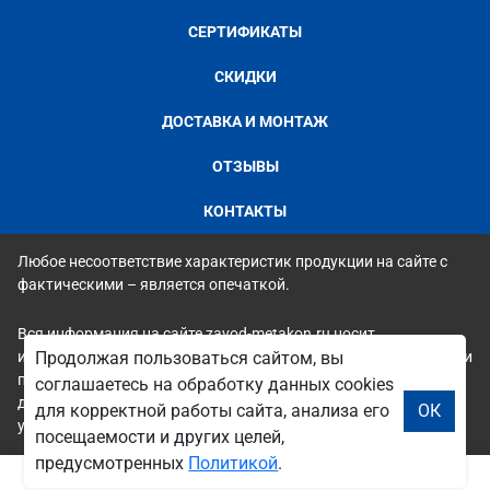
СЕРТИФИКАТЫ
СКИДКИ
ДОСТАВКА И МОНТАЖ
ОТЗЫВЫ
КОНТАКТЫ
Любое несоответствие характеристик продукции на сайте с
фактическими – является опечаткой.
Вся информация на сайте zavod-metakon.ru носит
исключительно ознакомительный и справочный характер и ни
Продолжая пользоваться сайтом, вы
при каких условиях не является публичной офертой. Всю
соглашаетесь на обработку данных cookies
дополнительную информацию можно узнать по телефонам
для корректной работы сайта, анализа его
ОК
указанным на сайте.
посещаемости и других целей,
предусмотренных
Политикой
.