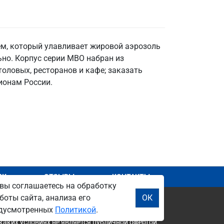
м, который улавливает жировой аэрозоль
ьно. Корпус серии МВО набран из
толовых, ресторанов и кафе; заказать
ионам России.
АЖ
ОТЗЫВЫ
КОНТАКТЫ
вы соглашаетесь на обработку
боты сайта, анализа его
ОК
редусмотренных
Политикой
.
каких условиях не является публичной офертой.