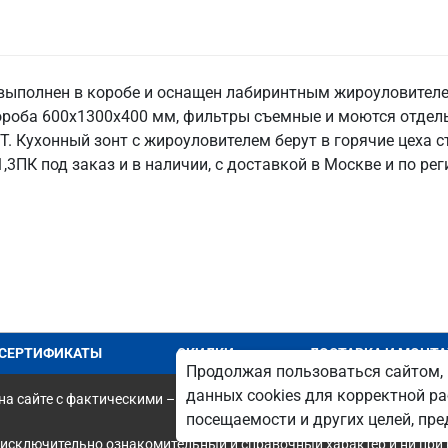
выполнен в коробе и оснащен лабиринтным жироуловителе
короба 600х1300х400 мм, фильтры съемные и моются отдел
Т. Кухонный зонт с жироуловителем берут в горячие цеха с
3ПК под заказ и в наличии, с доставкой в Москве и по рег
СЕРТИФИКАТЫ
СКИДКИ
ДОСТАВКА И МОНТ
Продолжая пользоваться сайтом, 
данных cookies для корректной ра
а сайте с фактическими – является опечаткой.
посещаемости и других целей, п
 исключительно ознакомительный и справочный характер и ни при 