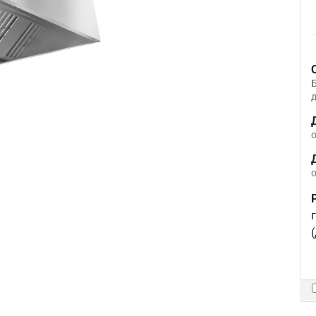
д
о
о