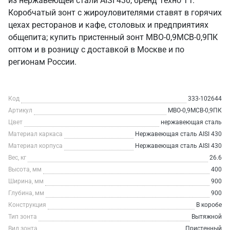
из нержавеющей стали AISI 430, бренд Техно ТТ.
Коробчатый зонт с жироуловителями ставят в горячих
цехах ресторанов и кафе, столовых и предприятиях
общепита; купить пристенный зонт МВО-0,9МСВ-0,9ПК
оптом и в розницу с доставкой в Москве и по
регионам России.
Код
333-102644
Артикул
МВО-0,9МСВ-0,9ПК
Цвет
нержавеющая сталь
Материал каркаса
Нержавеющая сталь AISI 430
Материал корпуса
Нержавеющая сталь AISI 430
Вес, кг
26.6
Высота, мм
400
Ширина, мм
900
Глубина, мм
900
Конструкция
В коробе
Тип зонта
Вытяжной
Вид зонта
Пристенный