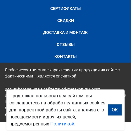
СЕРТИФИКАТЫ
СКИДКИ
ДОСТАВКА И МОНТАЖ
ОТЗЫВЫ
КОНТАКТЫ
Любое несоответствие характеристик продукции на сайте с
фактическими – является опечаткой.
Вся информация на сайте zavod-metakon.ru носит
исключительно ознакомительный и справочный характер и ни
Продолжая пользоваться сайтом, вы
при каких условиях не является публичной офертой. Всю
соглашаетесь на обработку данных cookies
дополнительную информацию можно узнать по телефонам
для корректной работы сайта, анализа его
ОК
указанным на сайте.
посещаемости и других целей,
предусмотренных
Политикой
.