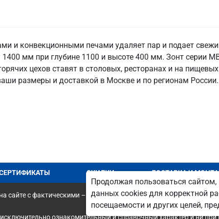
ами и конвекционными печами удаляет пар и подает свежи
 1400 мм при глубине 1100 и высоте 400 мм. Зонт серии М
горячих цехов ставят в столовых, ресторанах и на пищевых
ваши размеры и доставкой в Москве и по регионам России.
СЕРТИФИКАТЫ
СКИДКИ
ДОСТАВКА И МОНТ
Продолжая пользоваться сайтом, 
данных cookies для корректной ра
а сайте с фактическими – является опечаткой.
посещаемости и других целей, п
 исключительно ознакомительный и справочный характер и ни при 