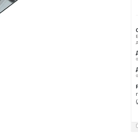
д
о
о