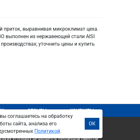
й приток, выравнивая микроклимат цеха.
ВО выполнен из нержавеющей стали AISI
 производствах; уточнить цены и купить
АЖ
ОТЗЫВЫ
КОНТАКТЫ
вы соглашаетесь на обработку
боты сайта, анализа его
ОК
редусмотренных
Политикой
.
каких условиях не является публичной офертой.