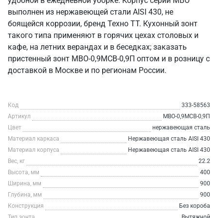
удобной в ежедневной уборке. Корпус серии МВО
выполнен из нержавеющей стали AISI 430, не
боящейся коррозии, бренд Техно ТТ. Кухонный зонт
такого типа применяют в горячих цехах столовых и
кафе, на летних верандах и в беседках; заказать
пристенный зонт МВО-0,9МСВ-0,9П оптом и в розницу с
доставкой в Москве и по регионам России.
Код
333-58563
Артикул
МВО-0,9МСВ-0,9П
Цвет
нержавеющая сталь
Материал каркаса
Нержавеющая сталь AISI 430
Материал корпуса
Нержавеющая сталь AISI 430
Вес, кг
22.2
Высота, мм
400
Ширина, мм
900
Глубина, мм
900
Конструкция
Без короба
Тип зонта
Вытяжной