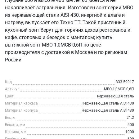
глубине 600 и высоте 400 мм легко моется и не
накапливает загрязнения. Изготовлен зонт серии МВО
из нержавеющей стали AISI 430, инертной к влаге и
нагреву, выпускает его Техно ТТ. Такой пристенный
кухонный зонт берут для горячих цехов ресторанов и
кафе, столовых и беседок с мангалом; купить
вытяжной зонт МВО-1,0МСВ-0,6П по цене
производителя с доставкой в Москве и по регионам
России.
Код
333-59917
Артикул
МВО-1,0МСВ-0,6П
Цвет
нержавеющая сталь
Материал каркаса
Нержавеющая сталь AISI 430
Материал корпуса
Нержавеющая сталь AISI 430
Вес, кг
21.2
Высота, мм
400
Ширина, мм
1000