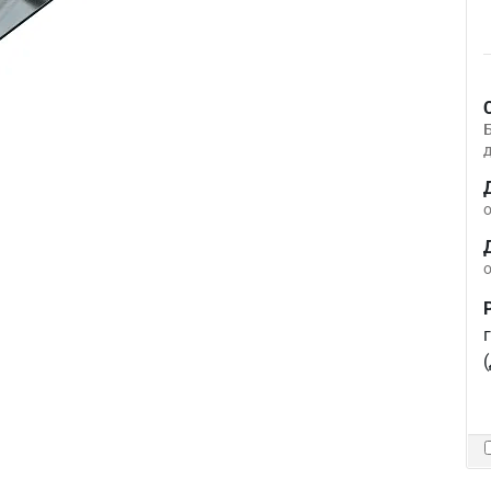
д
о
о