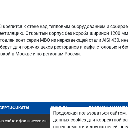
 крепится к стене над тепловым оборудованием и собирае
ентиляцию. Открытый корпус без короба шириной 1200 мм 
товлен зонт серии МВО из нержавеющей стали AISI 430, ине
 берут для горячих цехов ресторанов и кафе, столовых и б
вкой в Москве и по регионам России.
СЕРТИФИКАТЫ
СКИДКИ
ДОСТАВКА И МОНТ
Продолжая пользоваться сайтом, 
данных cookies для корректной ра
а сайте с фактическими – является опечаткой.
посещаемости и других целей, п