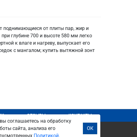
т поднимающиеся от плиты пар, жир и
при глубине 700 и высоте 580 мм легко
ртной к влаге и нагреву, выпускает его
еседок с мангалом; купить вытяжной зонт
АЖ
ОТЗЫВЫ
КОНТАКТЫ
вы соглашаетесь на обработку
боты сайта, анализа его
ОК
редусмотренных
Политикой
.