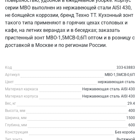
поверхностью, удобной в ежедневной уборке. Корпус
серии МВО выполнен из нержавеющей стали AISI 430,
не боящейся коррозии, бренд Техно ТТ. Кухонный зонт
такого типа применяют в горячих цехах столовых и
кафе, на летних верандах и в беседках; заказать
пристенный зонт МВО-1,5МСВ-0,6П оптом и в розницу с
доставкой в Москве и по регионам России.
Код
333-63883
Артикул
МВО-1,5МСВ-0,6П
Цвет
нержавеющая сталь
Материал каркаса
Нержавеющая сталь AISI 430
Материал корпуса
Нержавеющая сталь AISI 430
Вес, кг
29.4
Высота, мм
400
Ширина, мм
1500
Глубина, мм
600
Конструкция
Без короба
Тип зонта
Вытяжной