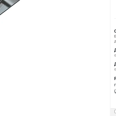
д
о
о