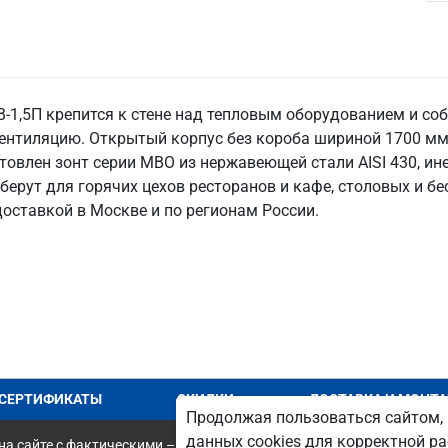
-1,5П крепится к стене над тепловым оборудованием и со
ентиляцию. Открытый корпус без короба шириной 1700 мм 
товлен зонт серии МВО из нержавеющей стали AISI 430, ине
 берут для горячих цехов ресторанов и кафе, столовых и б
доставкой в Москве и по регионам России.
СЕРТИФИКАТЫ
СКИДКИ
ДОСТАВКА И МОНТ
Продолжая пользоваться сайтом, 
данных cookies для корректной ра
а сайте с фактическими – является опечаткой.