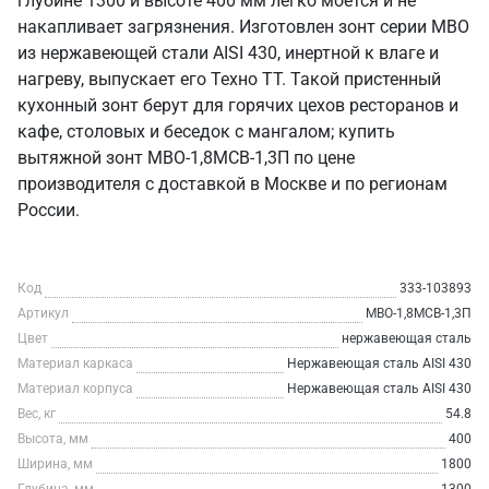
глубине 1300 и высоте 400 мм легко моется и не
накапливает загрязнения. Изготовлен зонт серии МВО
из нержавеющей стали AISI 430, инертной к влаге и
нагреву, выпускает его Техно ТТ. Такой пристенный
кухонный зонт берут для горячих цехов ресторанов и
кафе, столовых и беседок с мангалом; купить
вытяжной зонт МВО-1,8МСВ-1,3П по цене
производителя с доставкой в Москве и по регионам
России.
Код
333-103893
Артикул
МВО-1,8МСВ-1,3П
Цвет
нержавеющая сталь
Материал каркаса
Нержавеющая сталь AISI 430
Материал корпуса
Нержавеющая сталь AISI 430
Вес, кг
54.8
Высота, мм
400
Ширина, мм
1800