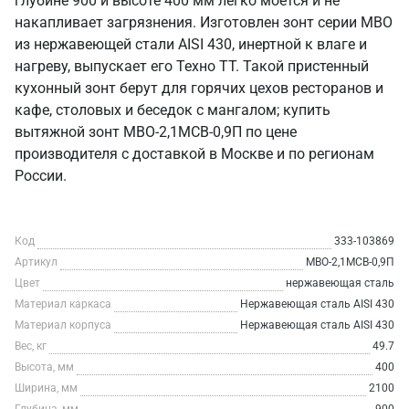
глубине 900 и высоте 400 мм легко моется и не
накапливает загрязнения. Изготовлен зонт серии МВО
из нержавеющей стали AISI 430, инертной к влаге и
нагреву, выпускает его Техно ТТ. Такой пристенный
кухонный зонт берут для горячих цехов ресторанов и
кафе, столовых и беседок с мангалом; купить
вытяжной зонт МВО-2,1МСВ-0,9П по цене
производителя с доставкой в Москве и по регионам
России.
Код
333-103869
Артикул
МВО-2,1МСВ-0,9П
Цвет
нержавеющая сталь
Материал каркаса
Нержавеющая сталь AISI 430
Материал корпуса
Нержавеющая сталь AISI 430
Вес, кг
49.7
Высота, мм
400
Ширина, мм
2100