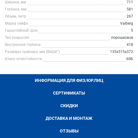
Ширина, мм
711
Глубина, мм
581
Объем, литр
267
Марка сейфа
Valberg
Гарантийный срок
5
Тип покрытия
порошковое
Внутренняя глубина
418
Размеры трейзера, мм (ВхШхГ)
135х515х372
Класс огнестойкости
60Б
ИНФОРМАЦИЯ ДЛЯ ФИЗ/ЮР.ЛИЦ
СЕРТИФИКАТЫ
СКИДКИ
ДОСТАВКА И МОНТАЖ
ОТЗЫВЫ