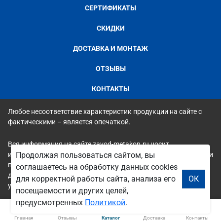
СЕРТИФИКАТЫ
СКИДКИ
ДОСТАВКА И МОНТАЖ
ОТЗЫВЫ
КОНТАКТЫ
Любое несоответствие характеристик продукции на сайте с
фактическими – является опечаткой.
Вся информация на сайте zavod-metakon.ru носит
исключительно ознакомительный и справочный характер и ни
Продолжая пользоваться сайтом, вы
при каких условиях не является публичной офертой. Всю
соглашаетесь на обработку данных cookies
дополнительную информацию можно узнать по телефонам
для корректной работы сайта, анализа его
ОК
указанным на сайте.
посещаемости и других целей,
предусмотренных
Политикой
.
Главная
Отзывы
Каталог
Доставка
Контакты