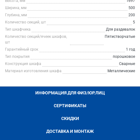
Высота, мм
1697
Ширина, мм
500
Глубина, мм
200
Количество секций, шт
5
Тип шкафчика
Для раздевалок
Количество секций/ячеек шкафов,
Пятистворчатые
шт
Гарантийный срок
1 год
Тип покрытия
порошковое
Конструкция шкафа
Сварные
Материал изготовления шкафа
Металлические
ИНФОРМАЦИЯ ДЛЯ ФИЗ/ЮР.ЛИЦ
СЕРТИФИКАТЫ
СКИДКИ
ДОСТАВКА И МОНТАЖ