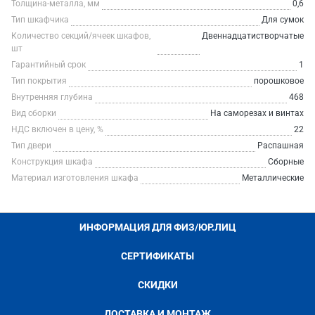
Толщина-металла, мм
0,6
Тип шкафчика
Для сумок
Количество секций/ячеек шкафов,
Двеннадцатистворчатые
шт
Гарантийный срок
1
Тип покрытия
порошковое
Внутренняя глубина
468
Вид сборки
На саморезах и винтах
НДС включен в цену, %
22
Тип двери
Распашная
Конструкция шкафа
Сборные
Материал изготовления шкафа
Металлические
ИНФОРМАЦИЯ ДЛЯ ФИЗ/ЮР.ЛИЦ
СЕРТИФИКАТЫ
СКИДКИ
ДОСТАВКА И МОНТАЖ