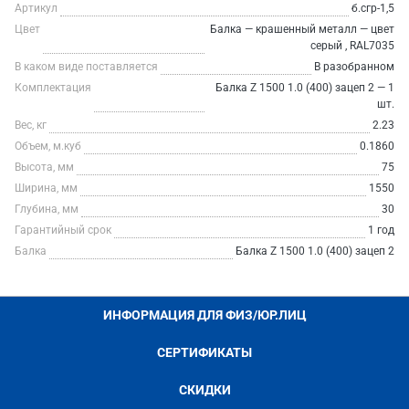
Артикул
б.сгр-1,5
Цвет
Балка — крашенный металл — цвет
серый , RAL7035
В каком виде поставляется
В разобранном
Комплектация
Балка Z 1500 1.0 (400) зацеп 2 — 1
шт.
Вес, кг
2.23
Объем, м.куб
0.1860
Высота, мм
75
Ширина, мм
1550
Глубина, мм
30
Гарантийный срок
1 год
Балка
Балка Z 1500 1.0 (400) зацеп 2
ИНФОРМАЦИЯ ДЛЯ ФИЗ/ЮР.ЛИЦ
СЕРТИФИКАТЫ
СКИДКИ