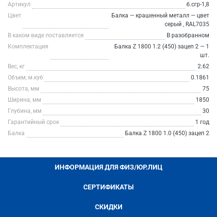
Артикул
б.сгр-1,8
Цвет
Балка — крашенный металл — цвет
серый , RAL7035
В каком виде поставляется
В разобранном
Комплектация
Балка Z 1800 1.2 (450) зацеп 2 — 1
шт.
Вес, кг
2.62
Объем, м.куб
0.1861
Высота, мм
75
Ширина, мм
1850
Глубина, мм
30
Гарантийный срок
1 год
Балка
Балка Z 1800 1.0 (450) зацеп 2
ИНФОРМАЦИЯ ДЛЯ ФИЗ/ЮР.ЛИЦ
СЕРТИФИКАТЫ
СКИДКИ