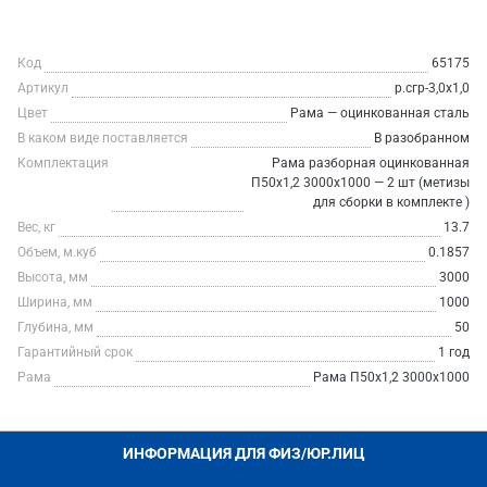
Код
65175
Артикул
р.сгр-3,0х1,0
Цвет
Рама — оцинкованная сталь
В каком виде поставляется
В разобранном
Комплектация
Рама разборная оцинкованная
П50х1,2 3000х1000 — 2 шт (метизы
для сборки в комплекте )
Вес, кг
13.7
Объем, м.куб
0.1857
Высота, мм
3000
Ширина, мм
1000
Глубина, мм
50
Гарантийный срок
1 год
Рама
Рама П50х1,2 3000х1000
ИНФОРМАЦИЯ ДЛЯ ФИЗ/ЮР.ЛИЦ