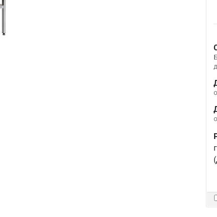
д
о
о