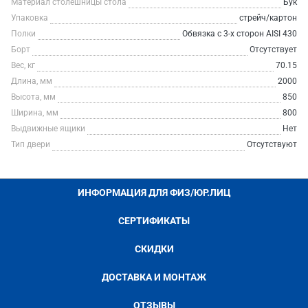
Материал столешницы стола
Бук
Упаковка
стрейч/картон
Полки
Обвязка с 3-х сторон AISI 430
Борт
Отсутствует
Вес, кг
70.15
Длина, мм
2000
Высота, мм
850
Ширина, мм
800
Выдвижные ящики
Нет
Тип двери
Отсутствуют
ИНФОРМАЦИЯ ДЛЯ ФИЗ/ЮР.ЛИЦ
СЕРТИФИКАТЫ
СКИДКИ
ДОСТАВКА И МОНТАЖ
ОТЗЫВЫ