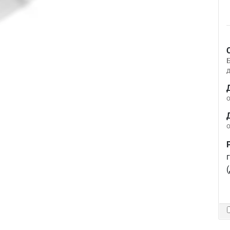
д
о
о