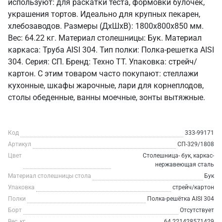
используют: для раскатки теста, формовки булочек,
украшения тортов. Идеально для крупных пекарен,
хлебозаводов. Размеры (ДхШхВ): 1800x800x850 мм.
Вес: 64.22 кг. Материал столешницы: Бук. Материал
каркаса: Труба AISI 304. Тип полки: Полка-решетка AISI
304. Серия: СП. Бренд: Техно ТТ. Упаковка: стрейч/
картон. С этим товаром часто покупают: стеллажи
кухонные, шкафы жарочные, лари для корнеплодов,
столы обеденные, ванны моечные, зонты вытяжные.
Код
333-99171
Артикул
СП-329/1808
Цвет
Столешница- бук, каркас-
нержавеющая сталь
Материал столешницы стола
Бук
Упаковка
стрейч/картон
Полки
Полка-решётка AISI 304
Борт
Отсутствует
Вес, кг
64.221428571429