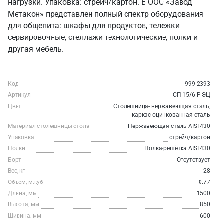
нагрузки. Упаковка: стрейч/картон. В ООО «Завод
Метакон» представлен полный спектр оборудования
для общепита: шкафы для продуктов, тележки
сервировочные, стеллажи технологические, полки и
другая мебель.
Код
999-2393
Артикул
СП-15/6-Р-ЭЦ
Цвет
Столешница- нержавеющая сталь,
каркас-оцинкованная сталь
Материал столешницы стола
Нержавеющая сталь AISI 430
Упаковка
стрейч/картон
Полки
Полка-решётка AISI 430
Борт
Отсутствует
Вес, кг
28
Объем, м.куб
0.77
Длина, мм
1500
Высота, мм
850
Ширина, мм
600