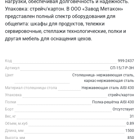
нагрузки, обеспечивая долговечность и надежность.
Упаковка: стрейч/картон. В ООО «Завод Метакон»
представлен полный спектр оборудования для
общепита: шкафы для продуктов, тележки
сервировочные, стеллажи технологические, полки и
другая мебель для оснащения цехов.
Код
999-2437
Артикул
СП-15/7-Р-ЭН
Цвет
Столешница- нержавеющая сталь,
каркас-нержавеющая сталь
Материал столешницы стола
Нержавеющая сталь AISI 430
Упаковка
стрейч/картон
Полки
Полка-решётка AISI 430
Борт
Отсутствует
Вес, кг
31
Объем, м.куб
0.89
Длина, мм
1500
Высота, мм
850