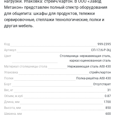
нагрузки. Упаковка: стрейч/картон. В ООО «Завод
Метакон» представлен полный спектр оборудования
для общепита: шкафы для продуктов, тележки
сервировочные, стеллажи технологические, полки и
другая мебель.
Код
999-2395
Артикул
СП-17/6-Р-ЭЦ
Цвет
Столешница- нержавеющая сталь,
каркас-оцинкованная сталь
Материал столешницы стола
Нержавеющая сталь AISI 430
Упаковка
стрейч/картон
Полки
Полка-решётка AISI 430
Борт
Отсутствует
Вес, кг
31
Объем, м.куб
0.87
Длина, мм
1700
Высота, мм
850
Ширина, мм
600