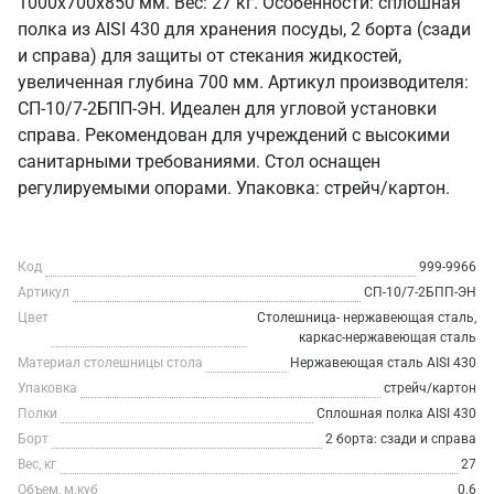
1000x700x850 мм. Вес: 27 кг. Особенности: сплошная
полка из AISI 430 для хранения посуды, 2 борта (сзади
и справа) для защиты от стекания жидкостей,
увеличенная глубина 700 мм. Артикул производителя:
СП-10/7-2БПП-ЭН. Идеален для угловой установки
справа. Рекомендован для учреждений с высокими
санитарными требованиями. Стол оснащен
регулируемыми опорами. Упаковка: стрейч/картон.
Код
999-9966
Артикул
СП-10/7-2БПП-ЭН
Цвет
Столешница- нержавеющая сталь,
каркас-нержавеющая сталь
Материал столешницы стола
Нержавеющая сталь AISI 430
Упаковка
стрейч/картон
Полки
Сплошная полка AISI 430
Борт
2 борта: сзади и справа
Вес, кг
27
Объем, м.куб
0.6