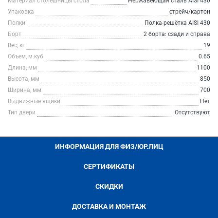
Материал столешницы стола
Нержавеющая сталь AISI 430
Упаковка
стрейч/картон
Полки
Полка-решётка AISI 430
Борт
2 борта: сзади и справа
Вес, кг
19
Объем, м.куб
0.65
Длина, мм
1100
Высота, мм
850
Ширина, мм
700
Выдвижные ящики
Нет
Тип двери
Отсутствуют
ИНФОРМАЦИЯ ДЛЯ ФИЗ/ЮР.ЛИЦ
СЕРТИФИКАТЫ
СКИДКИ
ДОСТАВКА И МОНТАЖ