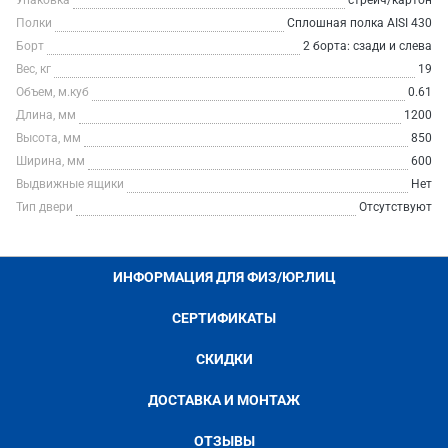
Упаковка
стрейч/картон
Полки
Сплошная полка AISI 430
Борт
2 борта: сзади и слева
Вес, кг
19
Объем, м.куб
0.61
Длина, мм
1200
Высота, мм
850
Ширина, мм
600
Выдвижные ящики
Нет
Тип двери
Отсутствуют
ИНФОРМАЦИЯ ДЛЯ ФИЗ/ЮР.ЛИЦ
СЕРТИФИКАТЫ
СКИДКИ
ДОСТАВКА И МОНТАЖ
ОТЗЫВЫ