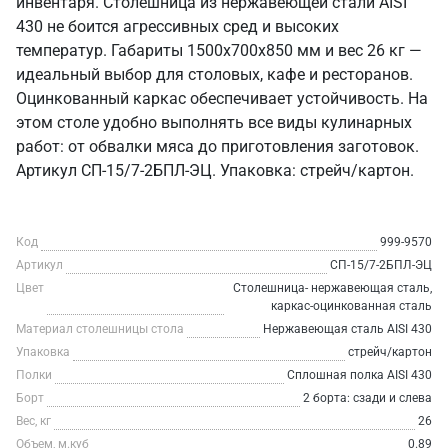
инвентаря. Столешница из нержавеющей стали AISI
430 не боится агрессивных сред и высоких
температур. Габариты 1500x700x850 мм и вес 26 кг —
идеальный выбор для столовых, кафе и ресторанов.
Оцинкованный каркас обеспечивает устойчивость. На
этом столе удобно выполнять все виды кулинарных
работ: от обвалки мяса до приготовления заготовок.
Артикул СП-15/7-2БПЛ-ЭЦ. Упаковка: стрейч/картон.
Код
999-9570
Артикул
СП-15/7-2БПЛ-ЭЦ
Цвет
Столешница- нержавеющая сталь,
каркас-оцинкованная сталь
Материал столешницы стола
Нержавеющая сталь AISI 430
Упаковка
стрейч/картон
Полки
Сплошная полка AISI 430
Борт
2 борта: сзади и слева
Вес, кг
26
Объем, м.куб
0.89