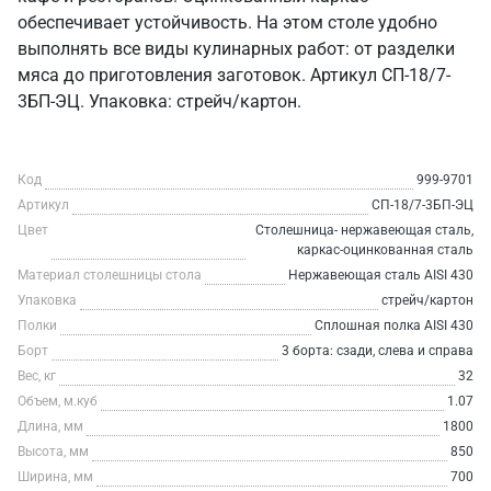
обеспечивает устойчивость. На этом столе удобно
выполнять все виды кулинарных работ: от разделки
мяса до приготовления заготовок. Артикул СП-18/7-
3БП-ЭЦ. Упаковка: стрейч/картон.
Код
999-9701
Артикул
СП-18/7-3БП-ЭЦ
Цвет
Столешница- нержавеющая сталь,
каркас-оцинкованная сталь
Материал столешницы стола
Нержавеющая сталь AISI 430
Упаковка
стрейч/картон
Полки
Сплошная полка AISI 430
Борт
3 борта: сзади, слева и справа
Вес, кг
32
Объем, м.куб
1.07
Длина, мм
1800
Высота, мм
850
Ширина, мм
700