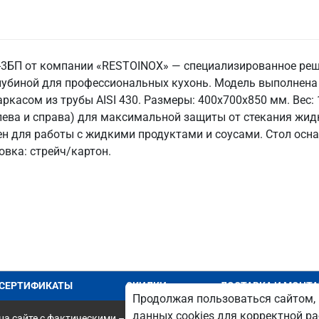
3БП от компании «RESTOINOX» — специализированное решен
глубиной для профессиональных кухонь. Модель выполнен
аркасом из трубы AISI 430. Размеры: 400x700x850 мм. Вес: 
 слева и справа) для максимальной защиты от стекания жид
лен для работы с жидкими продуктами и соусами. Стол ос
овка: стрейч/картон.
СЕРТИФИКАТЫ
СКИДКИ
ДОСТАВКА И МОНТ
Продолжая пользоваться сайтом, 
данных cookies для корректной ра
а сайте с фактическими – является опечаткой.