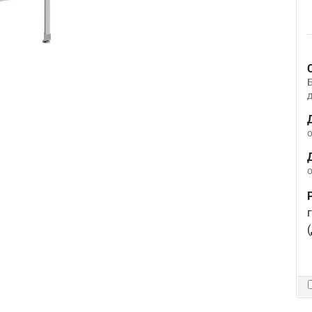
д
о
о