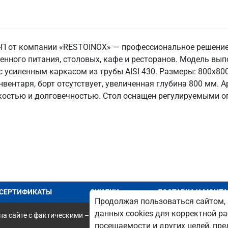
-П от компании «RESTOINOX» — профессиональное решение
енного питания, столовых, кафе и ресторанов. Модель вы
 усиленным каркасом из трубы AISI 430. Размеры: 800x800x
нвентаря, борт отсутствует, увеличенная глубина 800 мм. А
остью и долговечностью. Стол оснащен регулируемыми оп
СЕРТИФИКАТЫ
СКИДКИ
ДОСТАВКА И МОНТ
Продолжая пользоваться сайтом, 
данных cookies для корректной ра
а сайте с фактическими – является опечаткой.
посещаемости и других целей, п