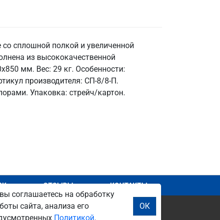
 со сплошной полкой и увеличенной
полнена из высококачественной
850 мм. Вес: 29 кг. Особенности:
ртикул производителя: СП-8/8-П.
орами. Упаковка: стрейч/картон.
АЖ
ОТЗЫВЫ
КОНТАКТЫ
вы соглашаетесь на обработку
боты сайта, анализа его
ОК
редусмотренных
Политикой
.