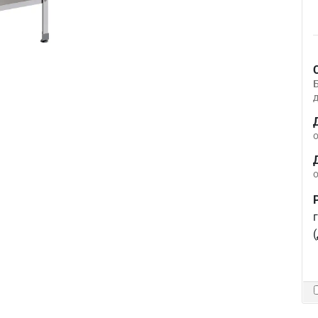
д
о
о