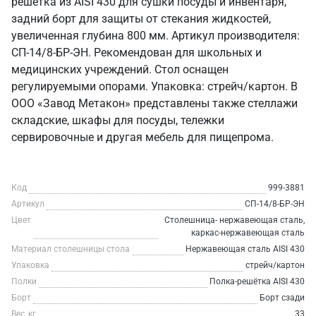
решётка из AISI 430 для сушки посуды и инвентаря,
задний борт для защиты от стекания жидкостей,
увеличенная глубина 800 мм. Артикул производителя:
СП-14/8-БР-ЭН. Рекомендован для школьных и
медицинских учреждений. Стол оснащен
регулируемыми опорами. Упаковка: стрейч/картон. В
ООО «Завод Метакон» представлены также стеллажи
складские, шкафы для посуды, тележки
сервировочные и другая мебель для пищепрома.
Код
999-3881
Артикул
СП-14/8-БР-ЭН
Цвет
Столешница- нержавеющая сталь,
каркас-нержавеющая сталь
Материал столешницы стола
Нержавеющая сталь AISI 430
Упаковка
стрейч/картон
Полки
Полка-решётка AISI 430
Борт
Борт сзади
Вес, кг
33