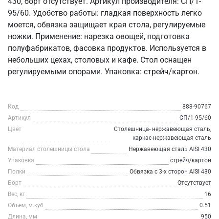
430, борт отсутствует. Артикул производителя: СП/1-
95/60. Удобство работы: гладкая поверхность легко
моется, обвязка защищает края стола, регулируемые
ножки. Применение: нарезка овощей, подготовка
полуфабрикатов, фасовка продуктов. Используется в
небольших цехах, столовых и кафе. Стол оснащен
регулируемыми опорами. Упаковка: стрейч/картон.
Код
888-90767
Артикул
СП/1-95/60
Цвет
Столешница- нержавеющая сталь,
каркас-нержавеющая сталь
Материал столешницы стола
Нержавеющая сталь AISI 430
Упаковка
стрейч/картон
Полки
Обвязка с 3-х сторон AISI 430
Борт
Отсутствует
Вес, кг
16
Объем, м.куб
0.51
Длина, мм
950