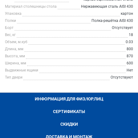
Материал столешницы стола
Нержавеющая сталь AISI 430
Упаковка
картон
Полки
Полка-решётка AISI 430
Борт
Отсутствует
Вес, кг
18
Объем, м.куб
0.03
Длина, мм
800
Высота, мм
870
Ширина, мм
600
Выдвижные ящики
Нет
Тип двери
Отсутствуют
ИНФОРМАЦИЯ ДЛЯ ФИЗ/ЮР.ЛИЦ
СЕРТИФИКАТЫ
СКИДКИ
ДОСТАВКА И МОНТАЖ