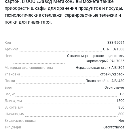
картон. В ООО «Завод Метакон» вы можете также
приобрести шкафы для хранения продуктов и посуды,
технологические стеллажи, сервировочные тележки и
полки для инвентаря.
Код
333-95094
Артикул
СП-113/1508
Цвет
Столешница- нержавеющая сталь,
каркас-серый RAL 7035
Материал столешницы стола
Нержавеющая сталь AISI 304
Упаковка
стрейч/картон
Полки
Полка-решётка AISI 430
Борт
Отсутствует
Вес, кг
31.6
Длина, мм
1500
Высота, мм
850
Ширина, мм
800
Выдвижные ящики
Нет
Тип двери
Отсутствуют