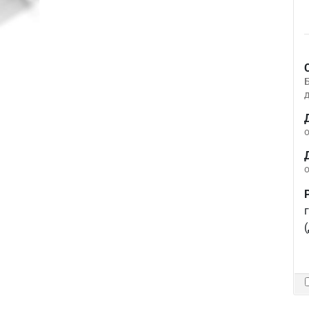
д
о
о